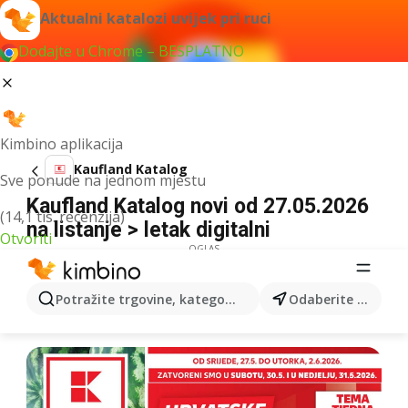
Aktualni katalozi uvijek pri ruci
Dodajte u Chrome – BESPLATNO
Kimbino aplikacija
Kaufland Katalog
Sve ponude na jednom mjestu
Kaufland Katalog novi od 27.05.2026
(14,1 tis. recenzija)
na listanje > letak digitalni
Otvoriti
OGLAS
Potražite trgovine, kategorije, proizvode...
Odaberite grad