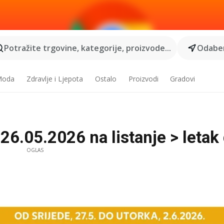
Potražite trgovine, kategorije, proizvode...
Odaber
 Moda
Zdravlje i Ljepota
Ostalo
Proizvodi
Gradovi
6.05.2026 na listanje > letak 
OGLAS