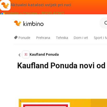
Aktualni katalozi uvijek pri ruci
Dodajte u Chrome – BESPLATNO
Ponude
Prehrana
Tehnika
Dom i vrt
Sport i
Kaufland Ponuda
Kaufland Ponuda novi od 2