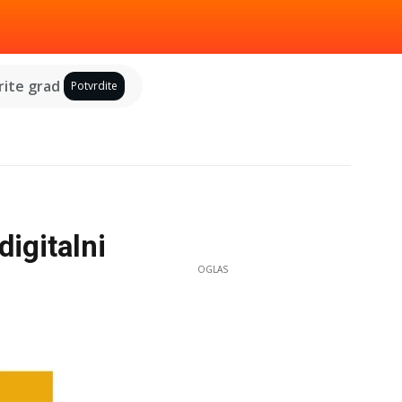
ite grad
Potvrdite
digitalni
OGLAS