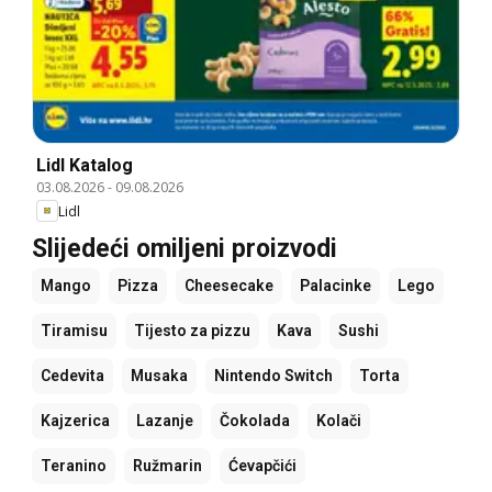
Lidl Katalog
03.08.2026
-
09.08.2026
Lidl
Slijedeći omiljeni proizvodi
Mango
Pizza
Cheesecake
Palacinke
Lego
Tiramisu
Tijesto za pizzu
Kava
Sushi
Cedevita
Musaka
Nintendo Switch
Torta
Kajzerica
Lazanje
Čokolada
Kolači
Teranino
Ružmarin
Ćevapčići