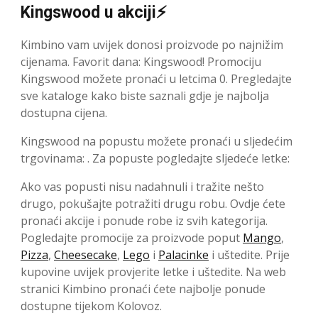
Kingswood u akciji⚡
Kimbino vam uvijek donosi proizvode po najnižim
cijenama. Favorit dana: Kingswood! Promociju
Kingswood možete pronaći u letcima 0. Pregledajte
sve kataloge kako biste saznali gdje je najbolja
dostupna cijena.
Kingswood na popustu možete pronaći u sljedećim
trgovinama: . Za popuste pogledajte sljedeće letke:
Ako vas popusti nisu nadahnuli i tražite nešto
drugo, pokušajte potražiti drugu robu. Ovdje ćete
pronaći akcije i ponude robe iz svih kategorija.
Pogledajte promocije za proizvode poput
Mango
,
Pizza
,
Cheesecake
,
Lego
i
Palacinke
i uštedite. Prije
kupovine uvijek provjerite letke i uštedite. Na web
stranici Kimbino pronaći ćete najbolje ponude
dostupne tijekom Kolovoz.