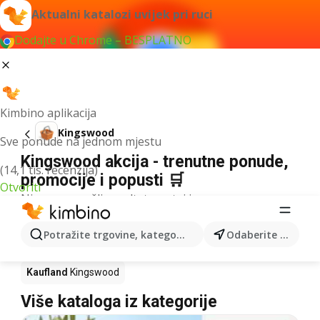
Aktualni katalozi uvijek pri ruci
Dodajte u Chrome – BESPLATNO
Kimbino aplikacija
Kingswood
Sve ponude na jednom mjestu
Kingswood akcija - trenutne ponude,
(14,1 tis. recenzija)
promocije i popusti 🛒
Otvoriti
Nismo pronašli rezultate za taj izraz.
Kingswood u akciji - Gdje kupiti?
Potražite trgovine, kategorije, proizvode...
Odaberite grad
Konzum
Kingswood
Lidl
Kingswood
Kaufland
Kingswood
Više kataloga iz kategorije