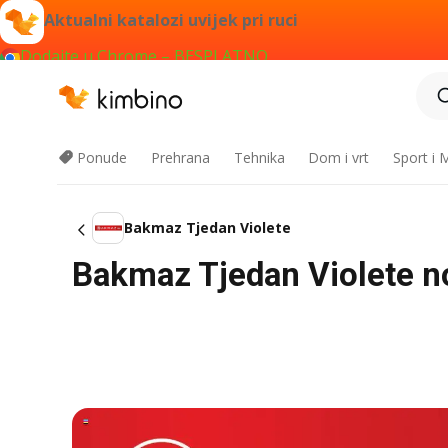
Aktualni katalozi uvijek pri ruci
Dodajte u Chrome – BESPLATNO
Ponude
Prehrana
Tehnika
Dom i vrt
Sport i
Bakmaz Tjedan Violete
Bakmaz Tjedan Violete nov