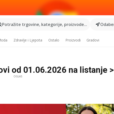
Potražite trgovine, kategorije, proizvode...
Odaber
 Moda
Zdravlje i Ljepota
Ostalo
Proizvodi
Gradovi
i od 01.06.2026 na listanje > 
OGLAS