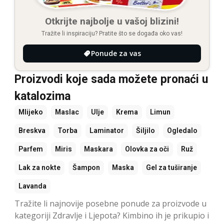
Otkrijte najbolje u vašoj blizini!
Tražite li inspiraciju? Pratite što se događa oko vas!
Ponude za vas
Proizvodi koje sada možete pronaći u
katalozima
Mlijeko
Maslac
Ulje
Krema
Limun
Breskva
Torba
Laminator
Šiljilo
Ogledalo
Parfem
Miris
Maskara
Olovka za oči
Ruž
Lak za nokte
Šampon
Maska
Gel za tuširanje
Lavanda
Tražite li najnovije posebne ponude za proizvode u
kategoriji Zdravlje i Ljepota? Kimbino ih je prikupio i