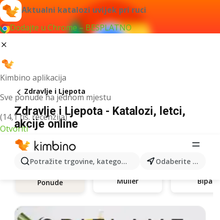
Aktualni katalozi uvijek pri ruci
Dodajte u Chrome – BESPLATNO
Kimbino aplikacija
Zdravlje i Ljepota
Sve ponude na jednom mjestu
Zdravlje i Ljepota - Katalozi, letci,
(14,1 tis. recenzija)
akcije online
Otvoriti
Potražite trgovine, kategorije, proizvode...
Odaberite grad
Müller
Bipa
Ponude