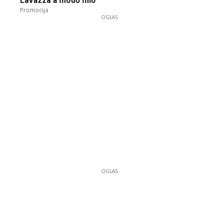
Lavazza a modo mio
Promocija
OGLAS
OGLAS