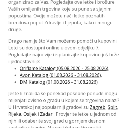
organizirao za Vas. Pogledajte ove letke i brošure
Vaših omiljenih trgovina koje su pune sa sjajnim
popustima. Ovdje možete naći letke poznatih
brendova poput Zdravlje i Ljepota, kako i mnoge
druge.
Drago nam je što Vam možemo pomoći u kupovini.
Letci su dostupni online u ovom odjeljku 7.
Pogledajte najnovije i isplanirajte kupovinu još brže
i jednostavnije:
Oriflame Katalog (05.08.2026 - 25.08.2026)
,
Avon Katalog (01.08.2026 - 31.08.2026)
,
DM Katalog (01.08.2026 - 31.08.2026)
.
Jeste li znali da se ponekad posebne ponude mogu
mijenjati ovisno o gradu u kojem se trgovina nalazi?
U Hrvatskoj najpopularniji gradovi su
Zagreb
,
Split
,
Rijeka
,
Osijek
i
Zadar
. Provjerite letke u jednom od
njih ili odaberite svoj grad u gornjem desnom
zaglavlju stranice. Na ovaj ćete način pratiti