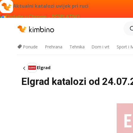
Aktualni katalozi uvijek pri ruci
Dodajte u Chrome – BESPLATNO
Ponude
Prehrana
Tehnika
Dom i vrt
Sport i
Elgrad
Elgrad katalozi od 24.07.