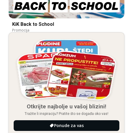
KiK Back to School
Promocija
Otkrijte najbolje u vašoj blizini!
Tražite li inspiraciju? Pratite što se događa oko vas!
Ponude za vas