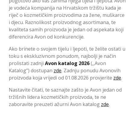
pogotovo ako vas zanima njega tijela i ljepota. Avon
je vodeća kompanija na Hrvatskom tržištu kada je
riječ o kozmetičkim proizvodima za žene, muškarce
i djecu. Raznolikost proizvodnog asortimana, te
kvaliteta samih proizvoda je jedan od aspekata koji
diferencira Avon od konkurencije.
Ako brinete o svojem tijelu i ljepoti, te želite ostati u
toku s ekskluzivnom ponudom, najbolji je način
prolistati zadnji
Avon katalog 2026
(,,Avon
Katalog’’) dostupan
zde
. Zadnju ponudu Avonovih
proizvoda koja vrijedi od 01.08.2026 provjerite
zde
.
Nastavite čitati, te saznajte zašto je Avon jedan od
tržišnih lidera kozmetičkih proizvoda, te ne
zaboravite preuzeti ažurni Avon katalog
zde
.