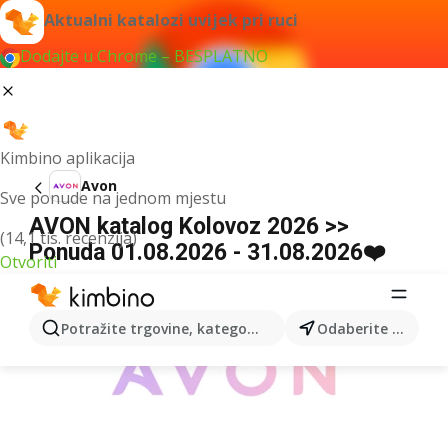
Aktualni katalozi uvijek pri ruci
Dodajte u Chrome – BESPLATNO
Kimbino aplikacija
Avon
Sve ponude na jednom mjestu
AVON katalog Kolovoz 2026 >>
(14,1 tis. recenzija)
Ponuda 01.08.2026 - 31.08.2026❤️
Otvoriti
OGLAS
Potražite trgovine, kategorije, proizvode...
Odaberite grad