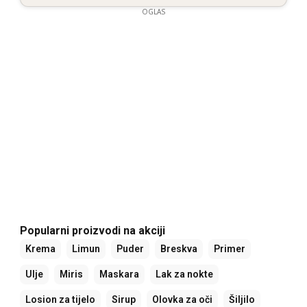
OGLAS
Popularni proizvodi na akciji
Krema
Limun
Puder
Breskva
Primer
Ulje
Miris
Maskara
Lak za nokte
Losion za tijelo
Sirup
Olovka za oči
Šiljilo