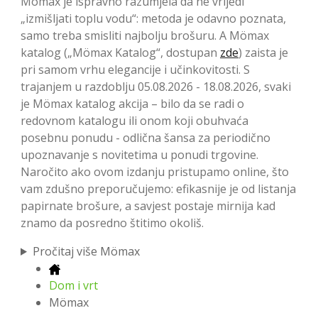
Mömax je ispravno razumjela da ne vrijedi
„izmišljati toplu vodu“: metoda je odavno poznata,
samo treba smisliti najbolju brošuru. A Mömax
katalog („Mömax Katalog“, dostupan
zde
) zaista je
pri samom vrhu elegancije i učinkovitosti. S
trajanjem u razdoblju 05.08.2026 - 18.08.2026, svaki
je Mömax katalog akcija – bilo da se radi o
redovnom katalogu ili onom koji obuhvaća
posebnu ponudu - odlična šansa za periodično
upoznavanje s novitetima u ponudi trgovine.
Naročito ako ovom izdanju pristupamo online, što
vam zdušno preporučujemo: efikasnije je od listanja
papirnate brošure, a savjest postaje mirnija kad
znamo da posredno štitimo okoliš.
Pročitaj više Mömax
Dom i vrt
Mömax