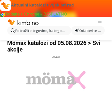
Aktualni katalozi uvijek pri ruci
Dodajte u Chrome – BESPLATNO
Potražite trgovine, kategorije, proizvode...
Odaberite grad
Mömax
Mömax katalozi od 05.08.2026 > Svi
akcije
OGLAS