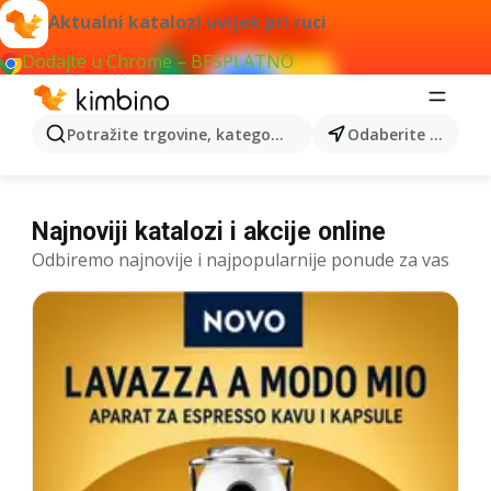
Aktualni katalozi uvijek pri ruci
Dodajte u Chrome – BESPLATNO
Potražite trgovine, kategorije, proizvode...
Odaberite grad
Najnoviji katalozi i akcije online
Odbiremo najnovije i najpopularnije ponude za vas