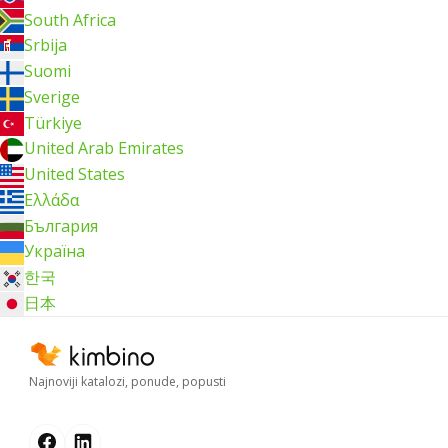
South Africa
Srbija
Suomi
Sverige
Türkiye
United Arab Emirates
United States
Ελλάδα
България
Україна
한국
日本
Najnoviji katalozi, ponude, popusti