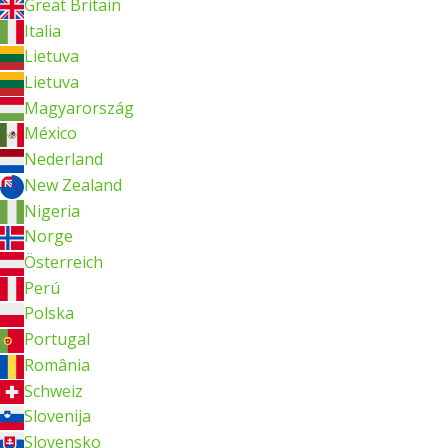
Great Britain
Italia
Lietuva
Lietuva
Magyarország
México
Nederland
New Zealand
Nigeria
Norge
Österreich
Perú
Polska
Portugal
România
Schweiz
Slovenija
Slovensko