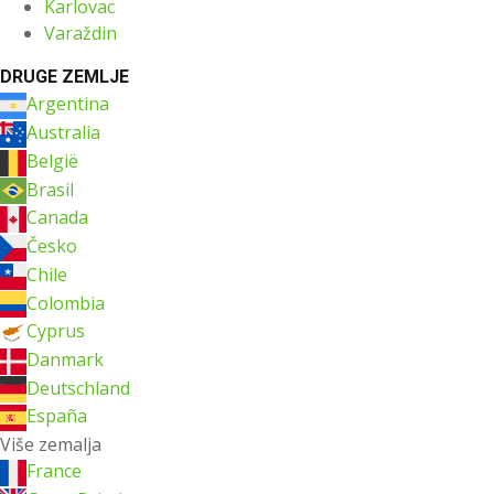
Karlovac
Varaždin
DRUGE ZEMLJE
Argentina
Australia
België
Brasil
Canada
Česko
Chile
Colombia
Cyprus
Danmark
Deutschland
España
Više zemalja
France