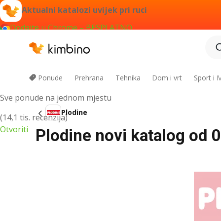
Aktualni katalozi uvijek pri ruci
Dodajte u Chrome – BESPLATNO
Kimbino aplikacija
Ponude
Prehrana
Tehnika
Dom i vrt
Sport i
Sve ponude na jednom mjestu
Plodine
(14,1 tis. recenzija)
Otvoriti
Plodine novi katalog od 0