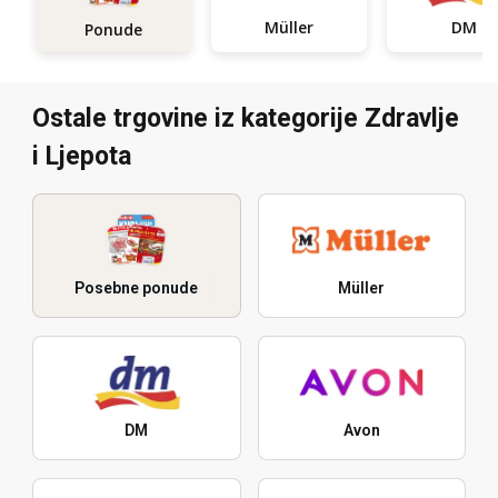
Müller
DM
Ponude
Ostale trgovine iz kategorije Zdravlje
i Ljepota
Posebne ponude
Müller
DM
Avon