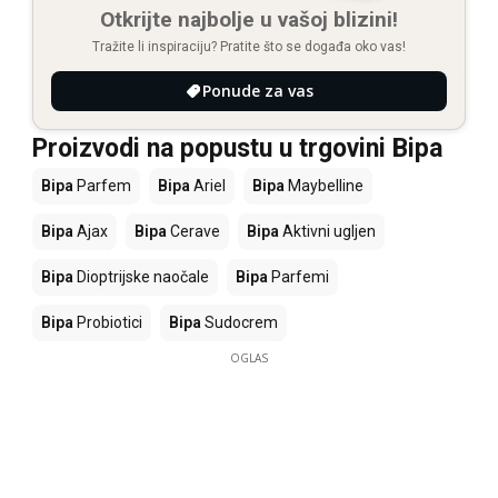
Otkrijte najbolje u vašoj blizini!
Tražite li inspiraciju? Pratite što se događa oko vas!
Ponude za vas
Proizvodi na popustu u trgovini Bipa
Bipa
Parfem
Bipa
Ariel
Bipa
Maybelline
Bipa
Ajax
Bipa
Cerave
Bipa
Aktivni ugljen
Bipa
Dioptrijske naočale
Bipa
Parfemi
Bipa
Probiotici
Bipa
Sudocrem
OGLAS