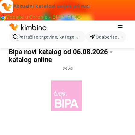
Aktualni katalozi uvijek pri ruci
Dodajte u Chrome – BESPLATNO
Potražite trgovine, kategorije, proizvode...
Odaberite grad
Bipa
Bipa novi katalog od 06.08.2026 -
katalog online
OGLAS