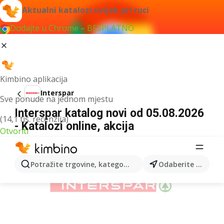
Aktualni katalozi uvijek pri ruci
Dodajte u Chrome – BESPLATNO
Kimbino aplikacija
Interspar
Sve ponude na jednom mjestu
Interspar katalog novi od 05.08.2026
(14,1 tis. recenzija)
- Katalozi online, akcija
Otvoriti
OGLAS
Potražite trgovine, kategorije, proizvode...
Odaberite grad