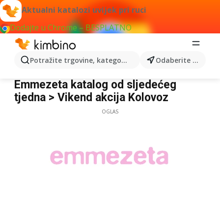
Aktualni katalozi uvijek pri ruci
Dodajte u Chrome – BESPLATNO
Potražite trgovine, kategorije, proizvode...
Odaberite grad
Emmezeta
Emmezeta katalog od sljedećeg
tjedna > Vikend akcija Kolovoz
OGLAS