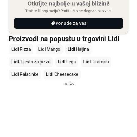
Otkrijte najbolje u vašoj blizini!
Tražite li inspiraciju? Pratite što se događa oko vas!
Ponude za vas
Proizvodi na popustu u trgovini Lidl
Lidl
Pizza
Lidl
Mango
Lidl
Haljina
Lidl
Tijesto za pizzu
Lidl
Lego
Lidl
Tiramisu
Lidl
Palacinke
Lidl
Cheesecake
OGLAS