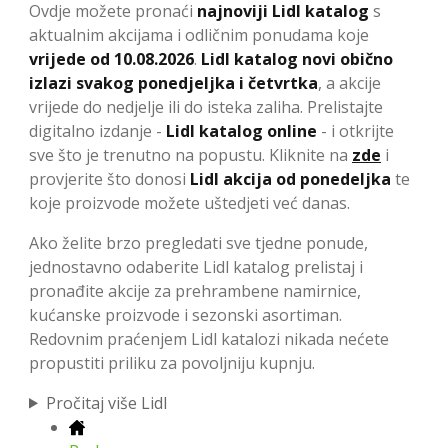
Ovdje možete pronaći
najnoviji Lidl katalog
s
aktualnim akcijama i odličnim ponudama koje
vrijede od 10.08.2026
.
Lidl katalog novi obično
izlazi svakog ponedjeljka i četvrtka
, a akcije
vrijede do nedjelje ili do isteka zaliha. Prelistajte
digitalno izdanje -
Lidl katalog online
- i otkrijte
sve što je trenutno na popustu. Kliknite na
zde
i
provjerite što donosi
Lidl akcija od ponedeljka
te
koje proizvode možete uštedjeti već danas.
Ako želite brzo pregledati sve tjedne ponude,
jednostavno odaberite Lidl katalog prelistaj i
pronađite akcije za prehrambene namirnice,
kućanske proizvode i sezonski asortiman.
Redovnim praćenjem Lidl katalozi nikada nećete
propustiti priliku za povoljniju kupnju.
Pročitaj više Lidl