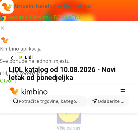
Aktualni katalozi uvijek pri ruci
Dodajte u Chrome – BESPLATNO
Kimbino aplikacija
Lidl
Sve ponude na jednom mjestu
LIDL katalog od 10.08.2026 - Novi
(14,1 tis. recenzija)
letak od ponedjeljka
Otvoriti
OGLAS
Potražite trgovine, kategorije, proizvode...
Odaberite grad