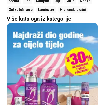
Krema
Bas
Šampon
Ulje
Miris
Maska
Gel za tuširanje
Laminator
Higijenski ulošci
Više kataloga iz kategorije