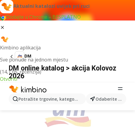
Aktualni katalozi uvijek pri ruci
Dodajte u Chrome – BESPLATNO
Kimbino aplikacija
DM
Sve ponude na jednom mjestu
DM online katalog > akcija Kolovoz
(14,1 tis. recenzija)
2026
Otvoriti
OGLAS
Potražite trgovine, kategorije, proizvode...
Odaberite grad