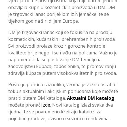
Vjerojatno ne postoji osoba koja nije barem jednom
obavljala kupnju kozmetičkih proizvoda u DM. DM
je trgovački lanac porijeklom iz Njemačke, te se
tijekom godina širi diljem Europe.
DM je trgovački lanac koji se fokusira na prodaju
kozmetičkih, kućanskih i prehrambenih proizvoda.
Svi proizvodi prolaze kroz rigorozne kontrole
kvalitete prije nego li se nađu na policama. Važno je
napomenuti da se poslovanje DM temelji na
zadovoljstvu kupaca, zaposlenika, te promoviranju
zdravlja kupaca putem visokokvalitetnih proizvoda.
Pošto je ponuda raznolika, veoma je važno ostati u
toku s aktualnim i akcijskim ponudama koje možete
pratiti putem DM kataloga.
Aktualni DM katalog
možete pronaći
zde
. Novi katalog izlazi svaka dva
tjedna, te se povremeno kreiraju katalozi za
pojedine gradove, ovisno o sezoni i trendovima.