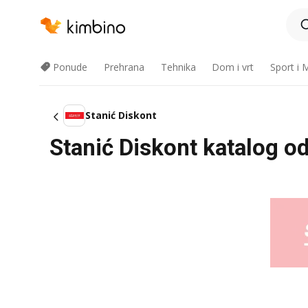
Ponude
Prehrana
Tehnika
Dom i vrt
Sport i
Stanić Diskont
Stanić Diskont katalog o