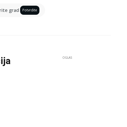
ite grad
Potvrdite
ija
OGLAS