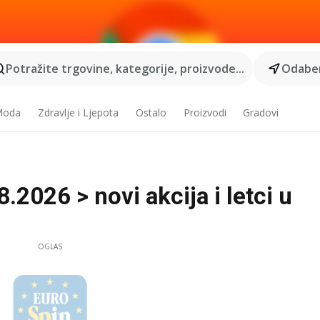
Potražite trgovine, kategorije, proizvode...
Odaber
 Moda
Zdravlje i Ljepota
Ostalo
Proizvodi
Gradovi
.2026 > novi akcija i letci u
OGLAS