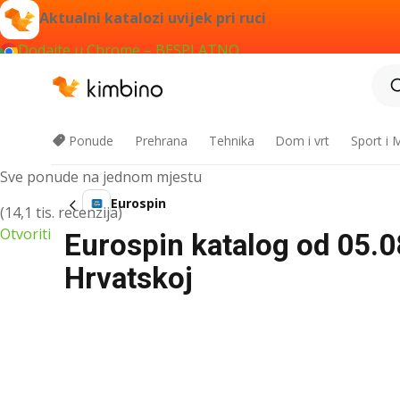
Aktualni katalozi uvijek pri ruci
Dodajte u Chrome – BESPLATNO
Kimbino aplikacija
Ponude
Prehrana
Tehnika
Dom i vrt
Sport i
Sve ponude na jednom mjestu
Eurospin
(14,1 tis. recenzija)
Otvoriti
Eurospin katalog od 05.08
Hrvatskoj