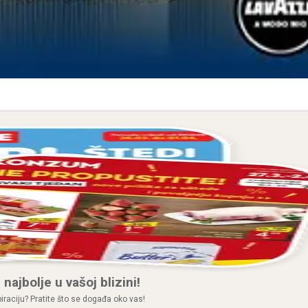
 najbolje u vašoj blizini!
spiraciju? Pratite što se događa oko vas!