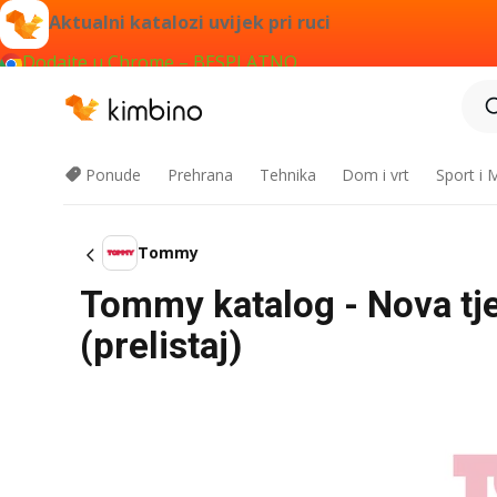
Aktualni katalozi uvijek pri ruci
Dodajte u Chrome – BESPLATNO
Ponude
Prehrana
Tehnika
Dom i vrt
Sport i
Tommy
Tommy katalog - Nova tj
(prelistaj)