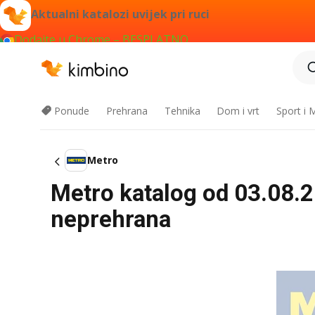
Aktualni katalozi uvijek pri ruci
Dodajte u Chrome – BESPLATNO
Ponude
Prehrana
Tehnika
Dom i vrt
Sport i
Metro
Metro katalog od 03.08.20
neprehrana