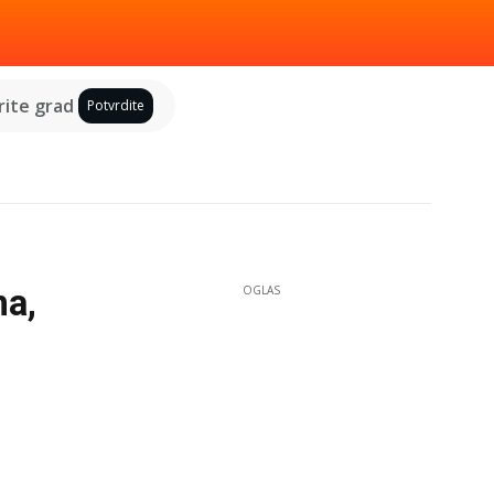
ite grad
Potvrdite
na,
OGLAS