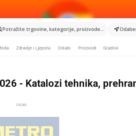
Potražite trgovine, kategorije, proizvode...
Odaber
 Moda
Zdravlje i Ljepota
Ostalo
Proizvodi
Gradovi
26 - Katalozi tehnika, prehra
OGLAS