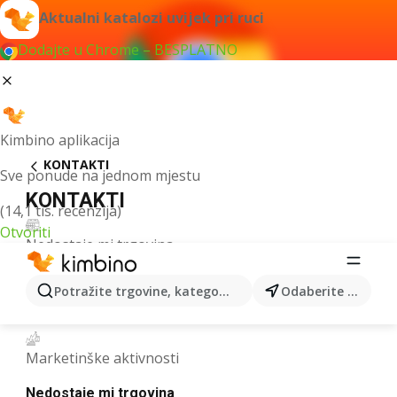
Upisati
Možemo
H2
Aktualni katalozi uvijek pri ruci
svoju
li
Dodajte u Chrome – BESPLATNO
e-
vam
adresu
kako
pomoći?
Kimbino aplikacija
KONTAKTI
Sve ponude na jednom mjestu
KONTAKTI
(14,1 tis. recenzija)
Otvoriti
Nedostaje mi trgovina
Potražite trgovine, kategorije, proizvode...
Odaberite grad
Prijedlozi za poboljšanje
Marketinške aktivnosti
Nedostaje mi trgovina