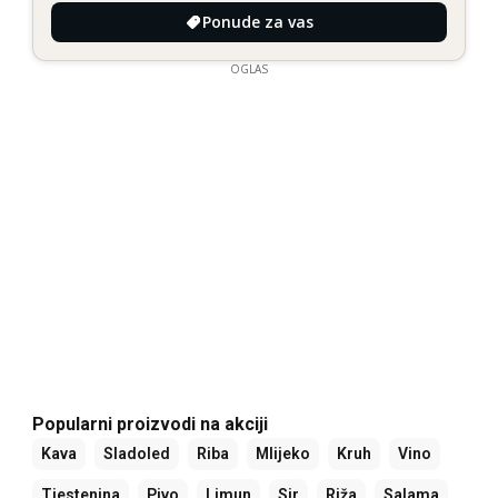
Ponude za vas
OGLAS
Popularni proizvodi na akciji
Kava
Sladoled
Riba
Mlijeko
Kruh
Vino
Tjestenina
Pivo
Limun
Sir
Riža
Salama