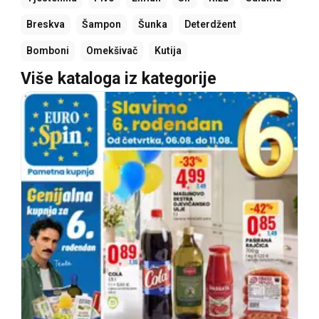
Breskva
Šampon
Šunka
Deterdžent
Bomboni
Omekšivač
Kutija
Više kataloga iz kategorije