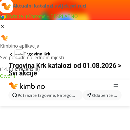
Aktualni katalozi uvijek pri ruci
Dodajte u Chrome – BESPLATNO
Kimbino aplikacija
Trgovina Krk
Sve ponude na jednom mjestu
Trgovina Krk katalozi od 01.08.2026 >
(14,1 tis. recenzija)
Svi akcije
Otvoriti
OGLAS
Potražite trgovine, kategorije, proizvode...
Odaberite grad