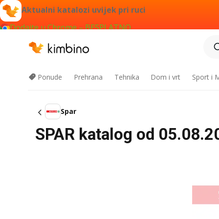
Aktualni katalozi uvijek pri ruci
Dodajte u Chrome – BESPLATNO
Ponude
Prehrana
Tehnika
Dom i vrt
Sport i
Spar
SPAR katalog od 05.08.202