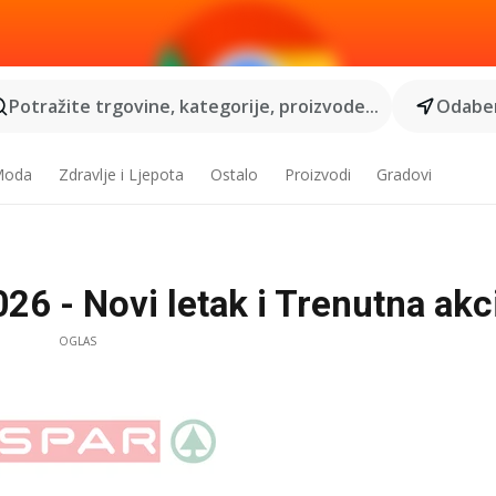
Potražite trgovine, kategorije, proizvode...
Odaber
 Moda
Zdravlje i Ljepota
Ostalo
Proizvodi
Gradovi
6 - Novi letak i Trenutna akc
OGLAS