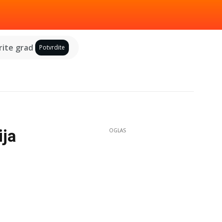
ite grad
Potvrdite
ija
OGLAS