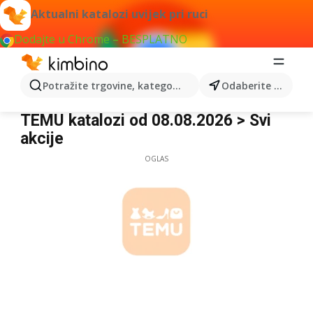
Aktualni katalozi uvijek pri ruci
Dodajte u Chrome – BESPLATNO
Potražite trgovine, kategorije, proizvode...
Odaberite grad
TEMU
TEMU katalozi od 08.08.2026 > Svi
akcije
OGLAS