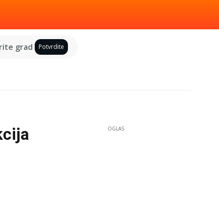
ite grad
Potvrdite
cija
OGLAS