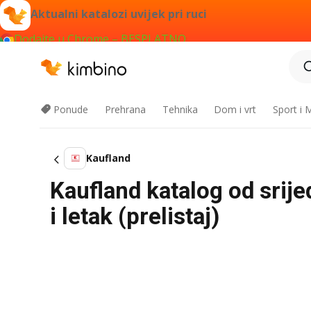
Aktualni katalozi uvijek pri ruci
Dodajte u Chrome – BESPLATNO
Ponude
Prehrana
Tehnika
Dom i vrt
Sport i
Kaufland
Kaufland katalog od srije
i letak (prelistaj)