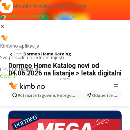
Aktualni katalozi uvijek pri ruci
Dodajte u Chrome – BESPLATNO
Kimbino aplikacija
Dormeo Home Katalog
Sve ponude na jednom mjestu
Dormeo Home Katalog novi od
(14,1 tis. recenzija)
04.06.2026 na listanje > letak digitalni
Otvoriti
OGLAS
Potražite trgovine, kategorije, proizvode...
Odaberite grad