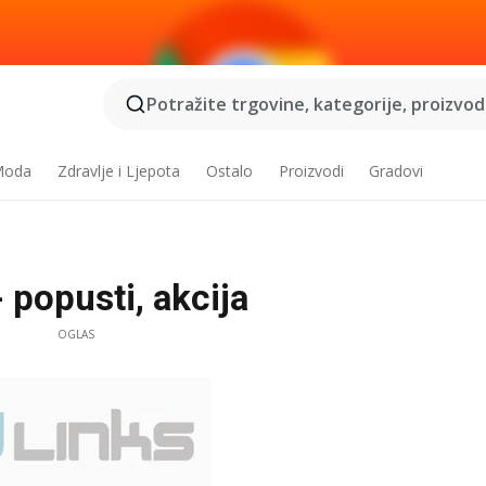
Potražite trgovine, kategorije, proizvode
 Moda
Zdravlje i Ljepota
Ostalo
Proizvodi
Gradovi
 popusti, akcija
OGLAS