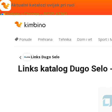
Aktualni katalozi uvijek pri ruci
Dodajte u Chrome – BESPLATNO
Ponude
Prehrana
Tehnika
Dom i vrt
Sport i
Links Dugo Selo
Links katalog Dugo Selo -