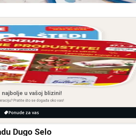
 najbolje u vašoj blizini!
spiraciju? Pratite što se događa oko vas!
Ponude za vas
adu Dugo Selo