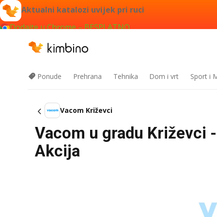
Aktualni katalozi uvijek pri ruci
Dodajte u Chrome – BESPLATNO
Ponude
Prehrana
Tehnika
Dom i vrt
Sport i
Vacom Križevci
Vacom u gradu Križevci -
Akcija