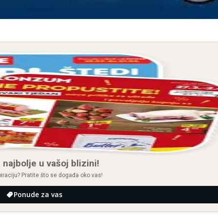
 najbolje u vašoj blizini!
spiraciju? Pratite što se događa oko vas!
Ponude za vas