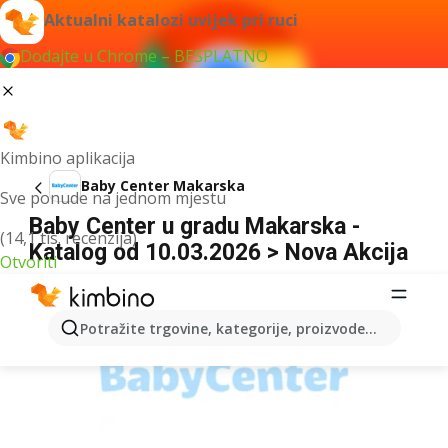
Aktualni katalozi uvijek pri ruci
Dodajte u Chrome – BESPLATNO
Kimbino aplikacija
Baby Center Makarska
Sve ponude na jednom mjestu
Baby Center u gradu Makarska -
(14,1 tis. recenzija)
Katalog od 10.03.2026 > Nova Akcija
Otvoriti
OGLAS
Potražite trgovine, kategorije, proizvode...