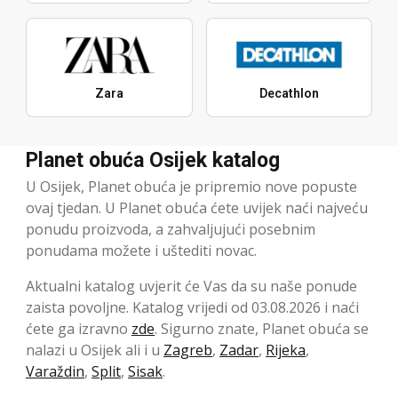
Zara
Decathlon
Planet obuća Osijek katalog
U Osijek, Planet obuća je pripremio nove popuste
ovaj tjedan. U Planet obuća ćete uvijek naći najveću
ponudu proizvoda, a zahvaljujući posebnim
ponudama možete i uštediti novac.
Aktualni katalog uvjerit će Vas da su naše ponude
zaista povoljne. Katalog vrijedi od 03.08.2026 i naći
ćete ga izravno
zde
. Sigurno znate, Planet obuća se
nalazi u Osijek ali i u
Zagreb
,
Zadar
,
Rijeka
,
Varaždin
,
Split
,
Sisak
.