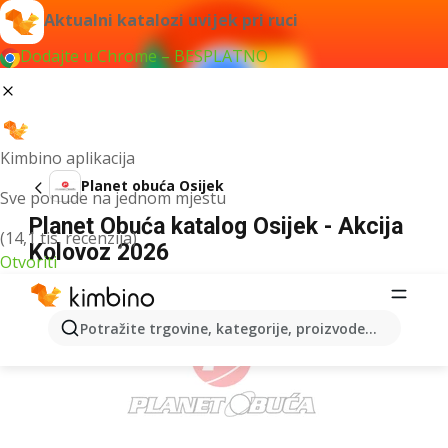
Aktualni katalozi uvijek pri ruci
Dodajte u Chrome – BESPLATNO
Kimbino aplikacija
Planet obuća Osijek
Sve ponude na jednom mjestu
Planet Obuća katalog Osijek - Akcija
(14,1 tis. recenzija)
Kolovoz 2026
Otvoriti
OGLAS
Potražite trgovine, kategorije, proizvode...