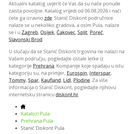
Aktualni katalog uvjerit će Vas da su naše ponude
zaista povoljne. Katalog vrijedi od 06.08.2026 i naći
ćete ga izravno
zde
. Stanić Diskont podružnice
nalaze se u nekoliko gradova, a osim Pula, nalaze
se i u
Zagreb
,
Osijek
,
Čakovec
,
Split
,
Poreč
,
Slavonski Brod
.
U slučaju da se Stanić Diskont trgovina ne nalazi na
Vašem području, pogledajte ostale letke iz
kategorije
Prehrana
. Kompanije koje spadaju u istu
kategoriju su, na primjer,
Eurospin
,
Interspar
,
Tommy
,
Spar
,
Kaufland
,
Lidl
,
Plodine
. Za više
informacija o Stanić Diskont, pogledajte njihovu
internetsku stranicu
diskont.hr
.
Katalozi Pula
Prehrana Pula
Stanić Diskont Pula