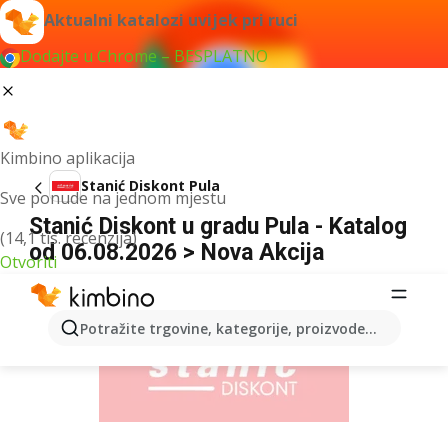
Aktualni katalozi uvijek pri ruci
Dodajte u Chrome – BESPLATNO
Kimbino aplikacija
Stanić Diskont Pula
Sve ponude na jednom mjestu
Stanić Diskont u gradu Pula - Katalog
(14,1 tis. recenzija)
od 06.08.2026 > Nova Akcija
Otvoriti
OGLAS
Potražite trgovine, kategorije, proizvode...