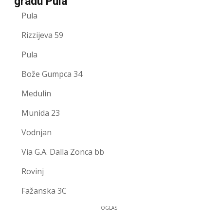
gradu Pula
Pula
Rizzijeva 59
Pula
Bože Gumpca 34
Medulin
Munida 23
Vodnjan
Via G.A. Dalla Zonca bb
Rovinj
Fažanska 3C
OGLAS