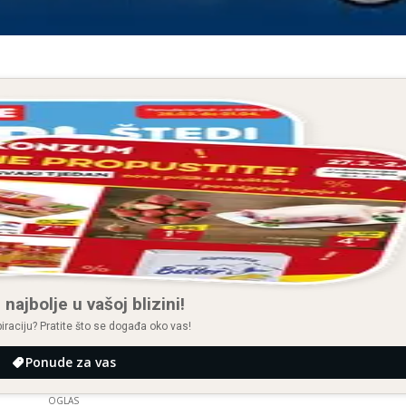
 najbolje u vašoj blizini!
spiraciju? Pratite što se događa oko vas!
Ponude za vas
OGLAS