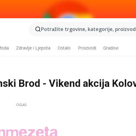
Potražite trgovine, kategorije, proizvode
 Moda
Zdravlje i Ljepota
Ostalo
Proizvodi
Gradovi
ski Brod - Vikend akcija Kolo
OGLAS