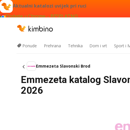
Aktualni katalozi uvijek pri ruci
Dodajte u Chrome – BESPLATNO
Ponude
Prehrana
Tehnika
Dom i vrt
Sport i
Emmezeta Slavonski Brod
Emmezeta katalog Slavon
2026