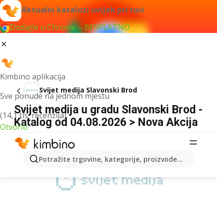
Aktualni katalozi uvijek pri ruci
Dodajte u Chrome – BESPLATNO
Kimbino aplikacija
Svijet medija Slavonski Brod
Sve ponude na jednom mjestu
Svijet medija u gradu Slavonski Brod -
(14,1 tis. recenzija)
Katalog od 04.08.2026 > Nova Akcija
Otvoriti
OGLAS
Potražite trgovine, kategorije, proizvode...