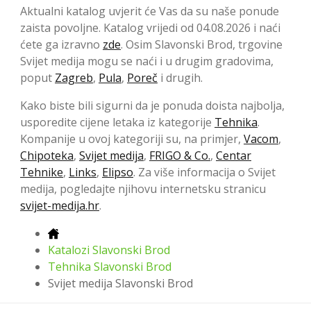
Aktualni katalog uvjerit će Vas da su naše ponude
zaista povoljne. Katalog vrijedi od 04.08.2026 i naći
ćete ga izravno
zde
. Osim Slavonski Brod, trgovine
Svijet medija mogu se naći i u drugim gradovima,
poput
Zagreb
,
Pula
,
Poreč
i drugih.
Kako biste bili sigurni da je ponuda doista najbolja,
usporedite cijene letaka iz kategorije
Tehnika
.
Kompanije u ovoj kategoriji su, na primjer,
Vacom
,
Chipoteka
,
Svijet medija
,
FRIGO & Co.
,
Centar
Tehnike
,
Links
,
Elipso
. Za više informacija o Svijet
medija, pogledajte njihovu internetsku stranicu
svijet-medija.hr
.
Katalozi Slavonski Brod
Tehnika Slavonski Brod
Svijet medija Slavonski Brod