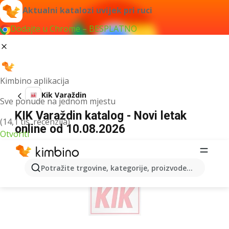
Aktualni katalozi uvijek pri ruci
Dodajte u Chrome – BESPLATNO
Kimbino aplikacija
Kik Varaždin
Sve ponude na jednom mjestu
KIK Varaždin katalog - Novi letak
(14,1 tis. recenzija)
online od 10.08.2026
Otvoriti
OGLAS
Potražite trgovine, kategorije, proizvode...