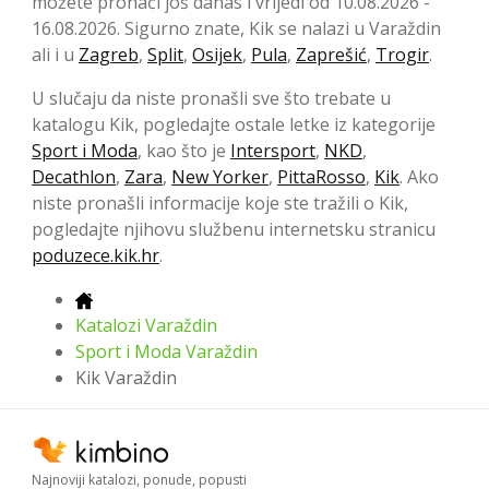
možete pronaći još danas i vrijedi od 10.08.2026 -
16.08.2026. Sigurno znate, Kik se nalazi u Varaždin
ali i u
Zagreb
,
Split
,
Osijek
,
Pula
,
Zaprešić
,
Trogir
.
U slučaju da niste pronašli sve što trebate u
katalogu Kik, pogledajte ostale letke iz kategorije
Sport i Moda
, kao što je
Intersport
,
NKD
,
Decathlon
,
Zara
,
New Yorker
,
PittaRosso
,
Kik
. Ako
niste pronašli informacije koje ste tražili o Kik,
pogledajte njihovu službenu internetsku stranicu
poduzece.kik.hr
.
Katalozi Varaždin
Sport i Moda Varaždin
Kik Varaždin
Najnoviji katalozi, ponude, popusti