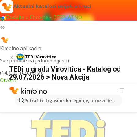
Aktualni katalozi uvijek pri ruci
Dodajte u Chrome – BESPLATNO
Kimbino aplikacija
TEDi Virovitica
Sve ponude na jednom mjestu
TEDi u gradu Virovitica - Katalog od
(14,1 tis. recenzija)
29.07.2026 > Nova Akcija
Otvoriti
OGLAS
Potražite trgovine, kategorije, proizvode...