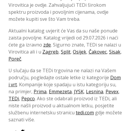
Virovitica je ovdje. Zahvaljujući TEDi širokom
spektru proizvoda i povoljnim cijenama, ovdje
možete kupiti sve što Vam treba.
Aktualni katalog uvjerit će Vas da su naše ponude
zaista povoljne. Katalog vrijedi od 29.07.2026 i naći
ćete ga izravno
zde
. Sigurno znate, TEDi se nalazi u
Virovitica ali i u
Zagreb
,
Split
,
Osijek
,
Čakovec
,
Sisak
,
Poreč
.
U slučaju da se TEDi trgovina ne nalazi na Vašem
području, pogledajte ostale letke iz kategorije
Dom
i vrt
. Kompanije koje spadaju u istu kategoriju su,
na primjer,
Prima
,
Emmezeta
,
JYSK
,
Lesnina
,
Pevex
,
TEDi
,
Pepco
. Ako ste odabrali proizvod iz TEDi, ali
niste našli proizvod u aktualnom letku, posjetite
službenu internetsku stranicu
tedi.com
gdje možete
saznati više.