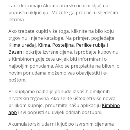
Lanci koji imaju Akumulatorski udarni ključ na
popustu uključuju . Možete ga pronaći u sljedećim
letcima:
Ako trebate kupiti više toga, kliknite na bilo koju
trgovinu i njene kataloge. Na primjer, pogledajte
Klima uređaj
,
Klima
,
Posteljina
,
Perilice rublja
i
Bazen
i otkrijte izvrsne cijene. Isprobajte kupovinu
s Kimbinom gdje ćete uvijek biti informirani o
najboljim ponudama. Ako se pretplatite na bilten, o
novim ponudama možemo vas obavijestiti i e-
poštom.
Prikupljamo najbolje ponude iz vaših omiljenih
hrvatskih trgovina. Ako želite uštedjeti više novca
prilikom kupnje, preuzmite našu aplikaciju
Kimbino
app
i svi popusti su uvijek odmah dostupni.
Akumulatorski udarni ključ po izvrsnim cijenama