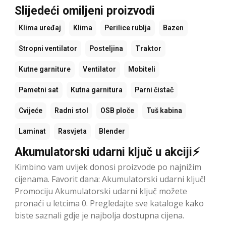
Slijedeći omiljeni proizvodi
Klima uređaj
Klima
Perilice rublja
Bazen
Stropni ventilator
Posteljina
Traktor
Kutne garniture
Ventilator
Mobiteli
Pametni sat
Kutna garnitura
Parni čistač
Cvijeće
Radni stol
OSB ploče
Tuš kabina
Laminat
Rasvjeta
Blender
Akumulatorski udarni ključ u akciji⚡
Kimbino vam uvijek donosi proizvode po najnižim
cijenama. Favorit dana: Akumulatorski udarni ključ!
Promociju Akumulatorski udarni ključ možete
pronaći u letcima 0. Pregledajte sve kataloge kako
biste saznali gdje je najbolja dostupna cijena.