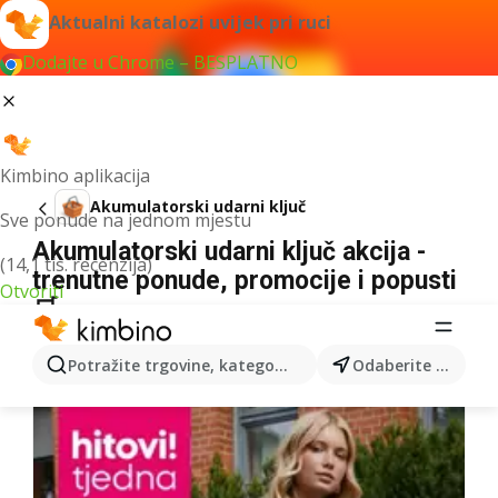
Aktualni katalozi uvijek pri ruci
Dodajte u Chrome – BESPLATNO
Kimbino aplikacija
Akumulatorski udarni ključ
Sve ponude na jednom mjestu
Akumulatorski udarni ključ akcija -
(14,1 tis. recenzija)
trenutne ponude, promocije i popusti
Otvoriti
🛒
Nismo pronašli rezultate za taj izraz.
Potražite trgovine, kategorije, proizvode...
Odaberite grad
Više kataloga iz kategorije