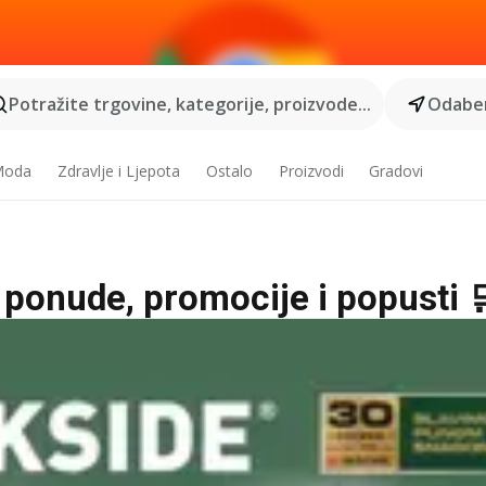
Potražite trgovine, kategorije, proizvode...
Odaber
 Moda
Zdravlje i Ljepota
Ostalo
Proizvodi
Gradovi
e ponude, promocije i popusti 