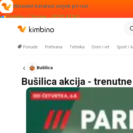
Aktualni katalozi uvijek pri ruci
Dodajte u Chrome – BESPLATNO
Ponude
Prehrana
Tehnika
Dom i vrt
Sport i
Bušilica
Bušilica akcija - trenutn