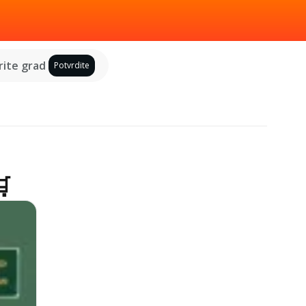
ite grad
Potvrdite
🛒