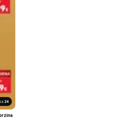
ica
24
brzina