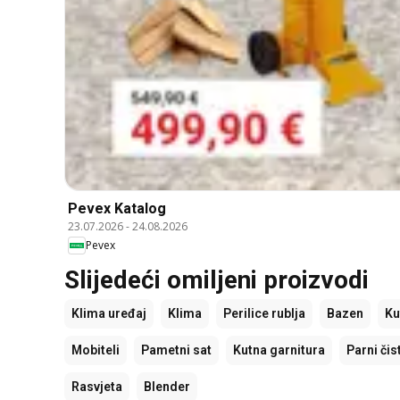
Pevex Katalog
23.07.2026
-
24.08.2026
Pevex
Slijedeći omiljeni proizvodi
Klima uređaj
Klima
Perilice rublja
Bazen
Ku
Mobiteli
Pametni sat
Kutna garnitura
Parni čis
Rasvjeta
Blender