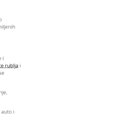
o
iljenih
 i
ce rublja
i
se
nje,
 auto i