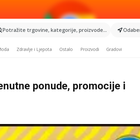
Potražite trgovine, kategorije, proizvode...
Odaber
 Moda
Zdravlje i Ljepota
Ostalo
Proizvodi
Gradovi
renutne ponude, promocije i