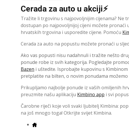
Cerada za auto u akciji⚡
Tražite li trgovinu s najpovoljnijim cijenama? Ne tr
dostupan po najpovoljnijoj cijeni možete pronaći 
hrvatskih trgovina i usporedite cijene. Pomoću
Ki
Cerada za auto na popustu možete pronaći u sljede
Ako vas popusti nisu nadahnuli i tražite nešto dru
ponude robe iz svih kategorija. Pogledajte promo
Bazen
i uštedite. Isprobajte kupovinu s Kimbinom 
pretplatite na bilten, o novim ponudama možemo va
Prikupljamo najbolje ponude iz vaših omiljenih hrv
preuzmite našu aplikaciju
Kimbino app
i svi popus
Čarobne riječi koje voli svaki ljubitelj Kimbina: po
na još mnogo toga! Otkrijte svijet Kimbina.