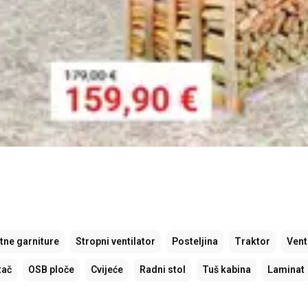
tne garniture
Stropni ventilator
Posteljina
Traktor
Vent
tač
OSB ploče
Cvijeće
Radni stol
Tuš kabina
Laminat