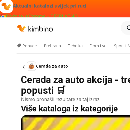
Aktualni katalozi uvijek pri ruci
Dodajte u Chrome – BESPLATNO
Ponude
Prehrana
Tehnika
Dom i vrt
Sport i
Cerada za auto
Cerada za auto akcija - t
popusti 🛒
Nismo pronašli rezultate za taj izraz.
Više kataloga iz kategorije