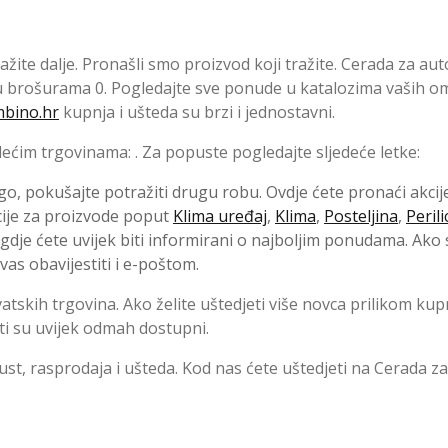
ažite dalje. Pronašli smo proizvod koji tražite. Cerada za aut
u brošurama 0. Pogledajte sve ponude u katalozima vaših om
mbino.hr
kupnja i ušteda su brzi i jednostavni.
ćim trgovinama: . Za popuste pogledajte sljedeće letke:
go, pokušajte potražiti drugu robu. Ovdje ćete pronaći akcije
cije za proizvode poput
Klima uređaj
,
Klima
,
Posteljina
,
Perili
gdje ćete uvijek biti informirani o najboljim ponudama. Ako 
s obavijestiti i e-poštom.
atskih trgovina. Ako želite uštedjeti više novca prilikom kup
ti su uvijek odmah dostupni.
pust, rasprodaja i ušteda. Kod nas ćete uštedjeti na Cerada za