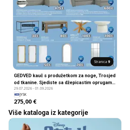
Stranica
9
GEDVED kauč s produžetkom za noge, Trosjed
od tkanine. Sjediste sa džepicastim oprugama
29.07.2026
-
01.09.2026
i punjenjem od pjene. Naslon od pjene. Noge
JYSK
od masivnog drveta. Fiksni kutni dio.
275,00 €
S211xV85xDub84/141 cm*
Više kataloga iz kategorije