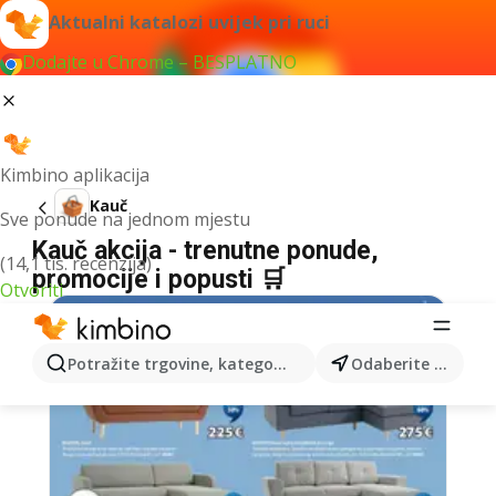
Aktualni katalozi uvijek pri ruci
Dodajte u Chrome – BESPLATNO
Kimbino aplikacija
Kauč
Sve ponude na jednom mjestu
Kauč akcija - trenutne ponude,
(14,1 tis. recenzija)
promocije i popusti 🛒
Otvoriti
Potražite trgovine, kategorije, proizvode...
Odaberite grad