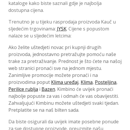
kataloge kako biste saznali gdje je najbolja
dostupna cijena.
Trenutno je u tijeku rasprodaja proizvoda Kauč u
sljedećim trgovinama:
JYSK
. Cijene s popustom
nalaze se u sljedećim letcima:
Ako želite uštedjeti novac pri kupnji drugih
proizvoda, jednostavno pretražujte pomoću naše
trake za pretraživanje. Prednost je što ćete na našoj
web stranici pronaći sve na jednom mjestu.
Zanimljive promocije možete pronaći i na
proizvodima poput
Klima uređaj
,
Klima
,
Posteljina
,
Perilice rublja
i
Bazen
. Kimbino će uvijek pronaći
najbolje popuste za vas i odmah će vas obavijestiti.
Zahvaljujući Kimbinu možete uštedjeti svaki tjedan.
Pretplatite se na naš bilten sada.
Da biste osigurali da uvijek imate posebne ponude
za sve dostupne proizvode, preuzmite našu