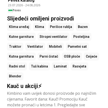
Pevex Katalog
23.07.2026
-
24.08.2026
Pevex
Slijedeći omiljeni proizvodi
Klima uređaj
Klima
Perilice rublja
Bazen
Kutne garniture
Stropni ventilator
Posteljina
Traktor
Ventilator
Mobiteli
Pametni sat
Kutna garnitura
Parni čistač
OSB ploče
Cvijeće
Radni stol
Tuš kabina
Laminat
Rasvjeta
Blender
Kauč u akciji⚡
Kimbino vam uvijek donosi proizvode po najnižim
cijenama. Favorit dana: Kauč! Promociju Kauč
možete pronaći u letcima 1. Pregledajte sve