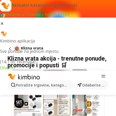
Aktualni katalozi uvijek pri ruci
Dodajte u Chrome – BESPLATNO
Kimbino aplikacija
Klizna vrata
Sve ponude na jednom mjestu
Klizna vrata akcija - trenutne ponude,
(14,1 tis. recenzija)
promocije i popusti 🛒
Otvoriti
Potražite trgovine, kategorije, proizvode...
Odaberite grad