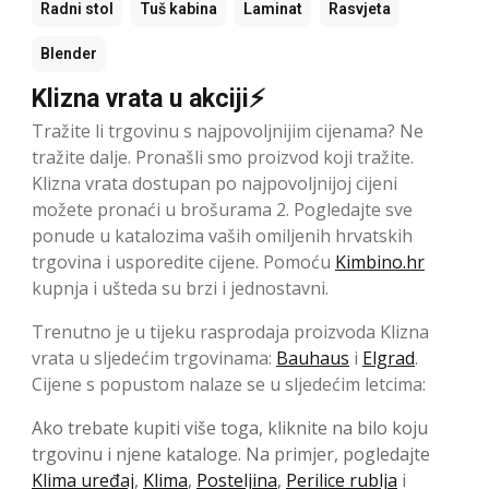
Radni stol
Tuš kabina
Laminat
Rasvjeta
Blender
Klizna vrata u akciji⚡
Tražite li trgovinu s najpovoljnijim cijenama? Ne
tražite dalje. Pronašli smo proizvod koji tražite.
Klizna vrata dostupan po najpovoljnijoj cijeni
možete pronaći u brošurama 2. Pogledajte sve
ponude u katalozima vaših omiljenih hrvatskih
trgovina i usporedite cijene. Pomoću
Kimbino.hr
kupnja i ušteda su brzi i jednostavni.
Trenutno je u tijeku rasprodaja proizvoda Klizna
vrata u sljedećim trgovinama:
Bauhaus
i
Elgrad
.
Cijene s popustom nalaze se u sljedećim letcima:
Ako trebate kupiti više toga, kliknite na bilo koju
trgovinu i njene kataloge. Na primjer, pogledajte
Klima uređaj
,
Klima
,
Posteljina
,
Perilice rublja
i