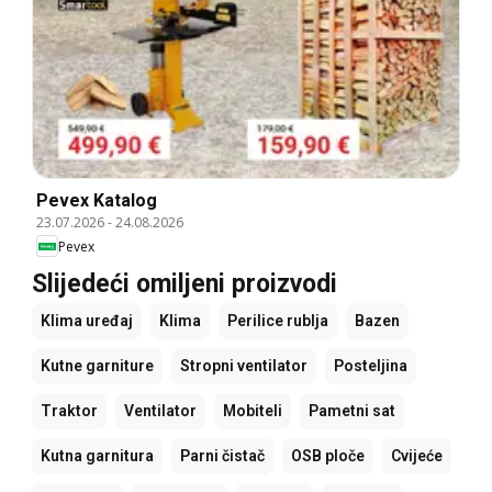
Pevex Katalog
23.07.2026
-
24.08.2026
Pevex
Slijedeći omiljeni proizvodi
Klima uređaj
Klima
Perilice rublja
Bazen
Kutne garniture
Stropni ventilator
Posteljina
Traktor
Ventilator
Mobiteli
Pametni sat
Kutna garnitura
Parni čistač
OSB ploče
Cvijeće