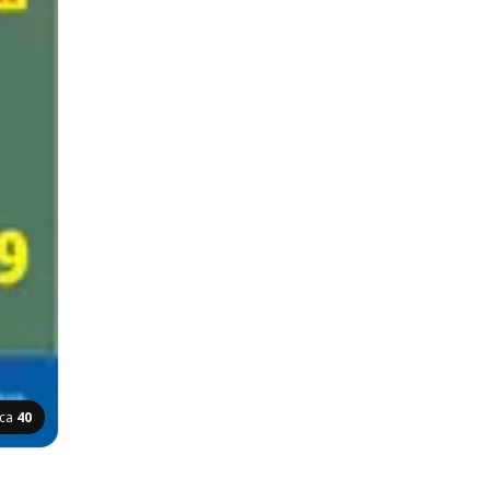
ica
40