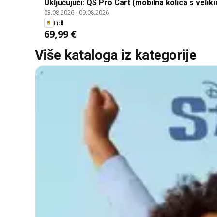
Uključujući: QS Pro Cart (mobilna kolica s vel
03.08.2026
-
09.08.2026
Organizer 100 (spremnik za sitne dijelove). Mo
Lidl
drugim spremnicima QBrick
69,99 €
Više kataloga iz kategorije