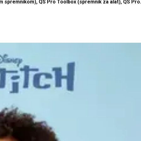
ikim spremnikom), QS Pro Toolbox (spremnik za alat), QS Pro
dularni sustav, mogućnost individualnog slaganja i kombinir