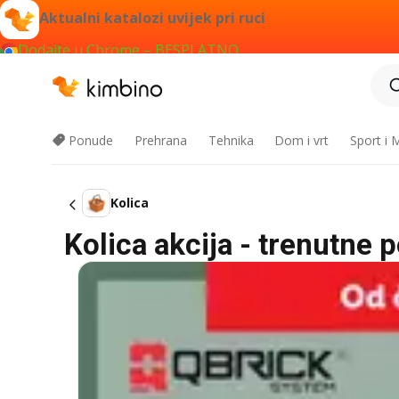
Aktualni katalozi uvijek pri ruci
Dodajte u Chrome – BESPLATNO
Ponude
Prehrana
Tehnika
Dom i vrt
Sport i
Kolica
Kolica akcija - trenutne 