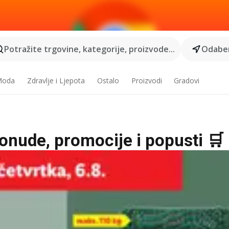
Potražite trgovine, kategorije, proizvode...
Odaber
 Moda
Zdravlje i Ljepota
Ostalo
Proizvodi
Gradovi
ponude, promocije i popusti 🛒