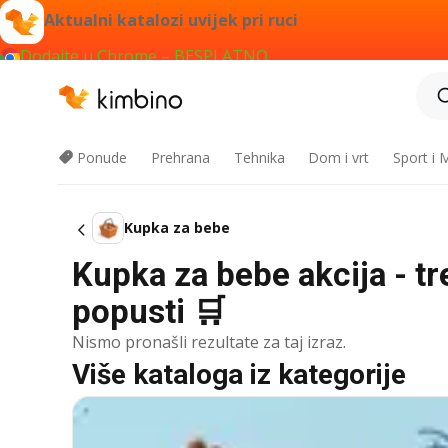
Aktualni katalozi uvijek pri ruci
Dodajte u Chrome – BESPLATNO
Ponude
Prehrana
Tehnika
Dom i vrt
Sport i
Kupka za bebe
Kupka za bebe akcija - t
popusti 🛒
Nismo pronašli rezultate za taj izraz.
Više kataloga iz kategorije