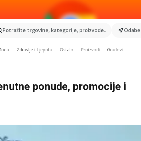
Potražite trgovine, kategorije, proizvode...
Odaber
 Moda
Zdravlje i Ljepota
Ostalo
Proizvodi
Gradovi
renutne ponude, promocije i