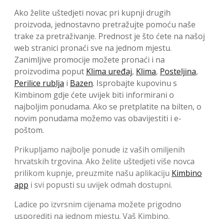
Ako želite uštedjeti novac pri kupnji drugih
proizvoda, jednostavno pretražujte pomoću naše
trake za pretraživanje. Prednost je što ćete na našoj
web stranici pronaći sve na jednom mjestu.
Zanimljive promocije možete pronaći i na
proizvodima poput
Klima uređaj
,
Klima
,
Posteljina
,
Perilice rublja
i
Bazen
. Isprobajte kupovinu s
Kimbinom gdje ćete uvijek biti informirani o
najboljim ponudama. Ako se pretplatite na bilten, o
novim ponudama možemo vas obavijestiti i e-
poštom.
Prikupljamo najbolje ponude iz vaših omiljenih
hrvatskih trgovina. Ako želite uštedjeti više novca
prilikom kupnje, preuzmite našu aplikaciju
Kimbino
app
i svi popusti su uvijek odmah dostupni.
Ladice po izvrsnim cijenama možete prigodno
usporediti na jednom mjestu. Vaš Kimbino.