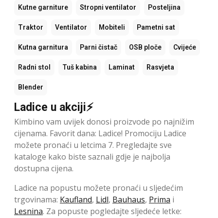
Kutne garniture
Stropni ventilator
Posteljina
Traktor
Ventilator
Mobiteli
Pametni sat
Kutna garnitura
Parni čistač
OSB ploče
Cvijeće
Radni stol
Tuš kabina
Laminat
Rasvjeta
Blender
Ladice u akciji⚡
Kimbino vam uvijek donosi proizvode po najnižim
cijenama. Favorit dana: Ladice! Promociju Ladice
možete pronaći u letcima 7. Pregledajte sve
kataloge kako biste saznali gdje je najbolja
dostupna cijena.
Ladice na popustu možete pronaći u sljedećim
trgovinama:
Kaufland
,
Lidl
,
Bauhaus
,
Prima
i
Lesnina
. Za popuste pogledajte sljedeće letke: