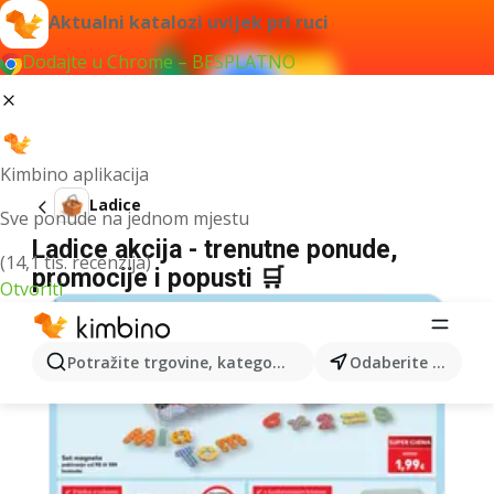
Aktualni katalozi uvijek pri ruci
Dodajte u Chrome – BESPLATNO
Kimbino aplikacija
Ladice
Sve ponude na jednom mjestu
Ladice akcija - trenutne ponude,
(14,1 tis. recenzija)
promocije i popusti 🛒
Otvoriti
Potražite trgovine, kategorije, proizvode...
Odaberite grad