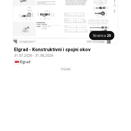
Stranica
20
Elgrad - Konstruktivni i spojni okov
31.07.2026
-
31.08.2026
Elgrad
OGLAS