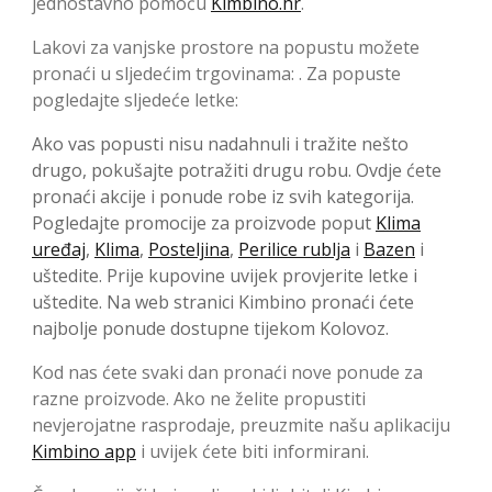
jednostavno pomoću
Kimbino.hr
.
Lakovi za vanjske prostore na popustu možete
pronaći u sljedećim trgovinama: . Za popuste
pogledajte sljedeće letke:
Ako vas popusti nisu nadahnuli i tražite nešto
drugo, pokušajte potražiti drugu robu. Ovdje ćete
pronaći akcije i ponude robe iz svih kategorija.
Pogledajte promocije za proizvode poput
Klima
uređaj
,
Klima
,
Posteljina
,
Perilice rublja
i
Bazen
i
uštedite. Prije kupovine uvijek provjerite letke i
uštedite. Na web stranici Kimbino pronaći ćete
najbolje ponude dostupne tijekom Kolovoz.
Kod nas ćete svaki dan pronaći nove ponude za
razne proizvode. Ako ne želite propustiti
nevjerojatne rasprodaje, preuzmite našu aplikaciju
Kimbino app
i uvijek ćete biti informirani.