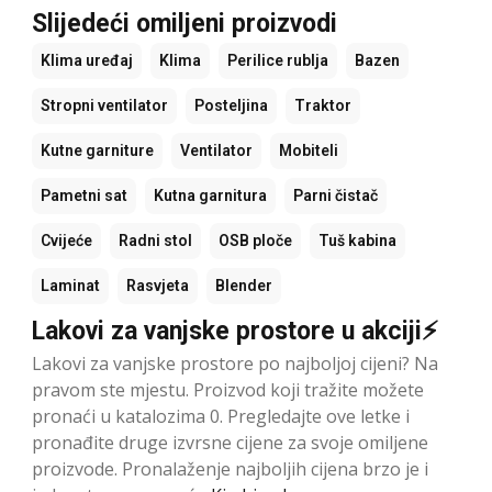
Slijedeći omiljeni proizvodi
Klima uređaj
Klima
Perilice rublja
Bazen
Stropni ventilator
Posteljina
Traktor
Kutne garniture
Ventilator
Mobiteli
Pametni sat
Kutna garnitura
Parni čistač
Cvijeće
Radni stol
OSB ploče
Tuš kabina
Laminat
Rasvjeta
Blender
Lakovi za vanjske prostore u akciji⚡
Lakovi za vanjske prostore po najboljoj cijeni? Na
pravom ste mjestu. Proizvod koji tražite možete
pronaći u katalozima 0. Pregledajte ove letke i
pronađite druge izvrsne cijene za svoje omiljene
proizvode. Pronalaženje najboljih cijena brzo je i