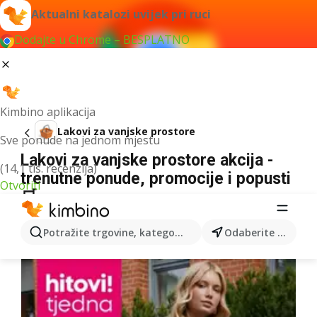
Aktualni katalozi uvijek pri ruci
Dodajte u Chrome – BESPLATNO
Kimbino aplikacija
Lakovi za vanjske prostore
Sve ponude na jednom mjestu
Lakovi za vanjske prostore akcija -
(14,1 tis. recenzija)
trenutne ponude, promocije i popusti
Otvoriti
🛒
Nismo pronašli rezultate za taj izraz.
Potražite trgovine, kategorije, proizvode...
Odaberite grad
Više kataloga iz kategorije