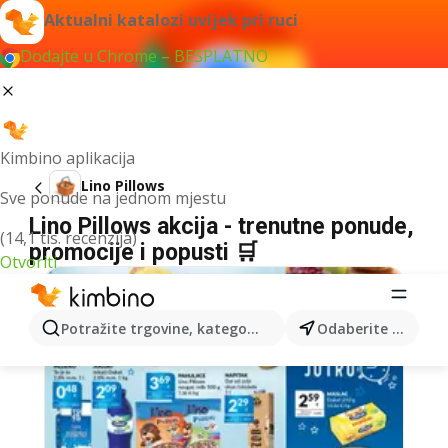
Aktualni katalozi uvijek pri ruci
Dodajte u Chrome – BESPLATNO
Kimbino aplikacija
Lino Pillows
Sve ponude na jednom mjestu
Lino Pillows akcija - trenutne ponude,
(14,1 tis. recenzija)
promocije i popusti 🛒
Otvoriti
Potražite trgovine, kategorije, proizvode...
Odaberite grad