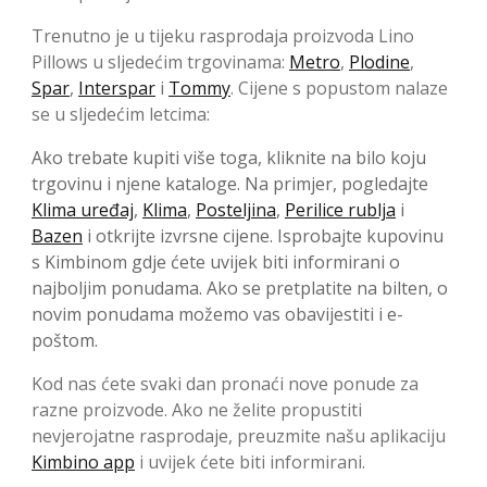
Trenutno je u tijeku rasprodaja proizvoda Lino
Pillows u sljedećim trgovinama:
Metro
,
Plodine
,
Spar
,
Interspar
i
Tommy
. Cijene s popustom nalaze
se u sljedećim letcima:
Ako trebate kupiti više toga, kliknite na bilo koju
trgovinu i njene kataloge. Na primjer, pogledajte
Klima uređaj
,
Klima
,
Posteljina
,
Perilice rublja
i
Bazen
i otkrijte izvrsne cijene. Isprobajte kupovinu
s Kimbinom gdje ćete uvijek biti informirani o
najboljim ponudama. Ako se pretplatite na bilten, o
novim ponudama možemo vas obavijestiti i e-
poštom.
Kod nas ćete svaki dan pronaći nove ponude za
razne proizvode. Ako ne želite propustiti
nevjerojatne rasprodaje, preuzmite našu aplikaciju
Kimbino app
i uvijek ćete biti informirani.