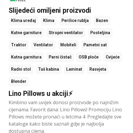
Pevex
Slijedeći omiljeni proizvodi
Klima uređaj
Klima
Perilice rublja
Bazen
Kutne garniture
Stropni ventilator
Posteljina
Traktor
Ventilator
Mobiteli
Pametni sat
Kutna garnitura
Parni čistač
OSB ploče
Cvijeće
Radni stol
Tuš kabina
Laminat
Rasvjeta
Blender
Lino Pillows u akciji⚡
Kimbino vam uvijek donosi proizvode po najnižim
cijenama. Favorit dana: Lino Pillows! Promociju Lino
Pillows možete pronaći u letcima 4. Pregledajte sve
kataloge kako biste saznali gdje je najbolja
dostupna cijena.