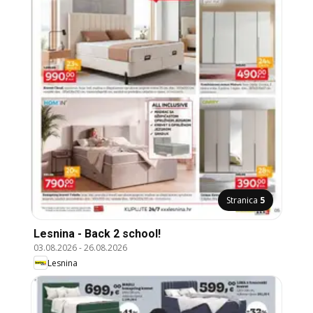
Stranica
5
Lesnina - Back 2 school!
03.08.2026
-
26.08.2026
Lesnina