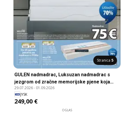
Stranica
5
GULEN nadmadrac, Luksuzan nadmadrac s
jezgrom od zračne memorijske pjene koja
29.07.2026
-
01.09.2026
ublažava pritisak na tijelo i s bambusovim
JYSK
ugljenom i tretirana biocidom GREENFIRST®.
249,00 €
Visina: 8 cm. 80x200 cm
OGLAS