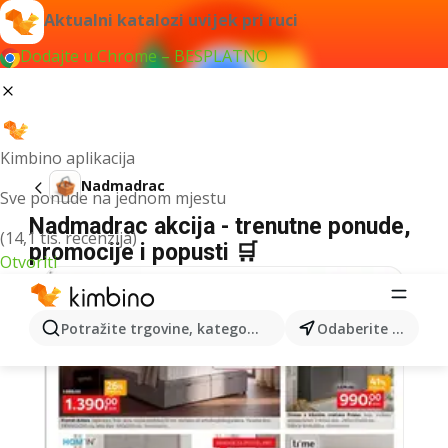
Aktualni katalozi uvijek pri ruci
Dodajte u Chrome – BESPLATNO
Kimbino aplikacija
Nadmadrac
Sve ponude na jednom mjestu
Nadmadrac akcija - trenutne ponude,
(14,1 tis. recenzija)
promocije i popusti 🛒
Otvoriti
Potražite trgovine, kategorije, proizvode...
Odaberite grad