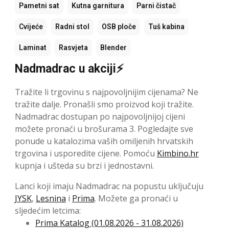
Pametni sat
Kutna garnitura
Parni čistač
Cvijeće
Radni stol
OSB ploče
Tuš kabina
Laminat
Rasvjeta
Blender
Nadmadrac u akciji⚡
Tražite li trgovinu s najpovoljnijim cijenama? Ne
tražite dalje. Pronašli smo proizvod koji tražite.
Nadmadrac dostupan po najpovoljnijoj cijeni
možete pronaći u brošurama 3. Pogledajte sve
ponude u katalozima vaših omiljenih hrvatskih
trgovina i usporedite cijene. Pomoću
Kimbino.hr
kupnja i ušteda su brzi i jednostavni.
Lanci koji imaju Nadmadrac na popustu uključuju
JYSK
,
Lesnina
i
Prima
. Možete ga pronaći u
sljedećim letcima:
Prima Katalog (01.08.2026 - 31.08.2026)