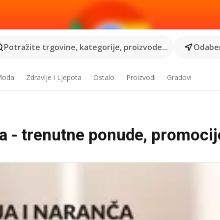
Potražite trgovine, kategorije, proizvode...
Odaber
 Moda
Zdravlje i Ljepota
Ostalo
Proizvodi
Gradovi
a - trenutne ponude, promocij