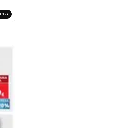
ca
197