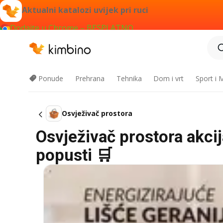
Aktualni katalozi uvijek pri ruci
Dodajte u Chrome – BESPLATNO
Ponude
Prehrana
Tehnika
Dom i vrt
Sport i
Osvježivač prostora
Osvježivač prostora akcij
popusti 🛒