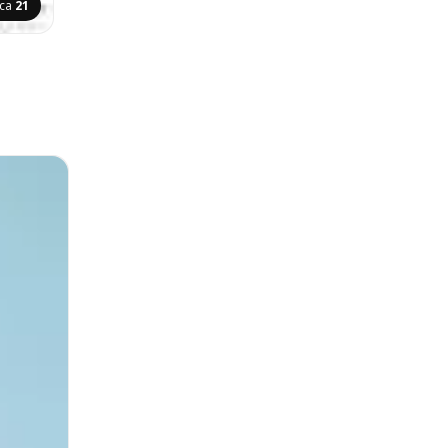
ica
21