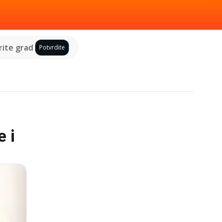
ite grad
Potvrdite
e i