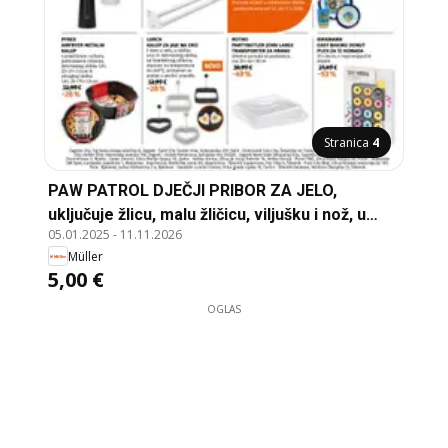
Stranica
4
PAW PATROL DJEČJI PRIBOR ZA JELO,
uključuje žlicu, malu žličicu, viljušku i nož, u
05.01.2025
-
11.11.2026
različitim motivima
Müller
5,00 €
OGLAS