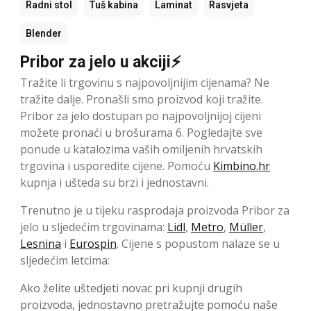
Radni stol
Tuš kabina
Laminat
Rasvjeta
Blender
Pribor za jelo u akciji⚡
Tražite li trgovinu s najpovoljnijim cijenama? Ne
tražite dalje. Pronašli smo proizvod koji tražite.
Pribor za jelo dostupan po najpovoljnijoj cijeni
možete pronaći u brošurama 6. Pogledajte sve
ponude u katalozima vaših omiljenih hrvatskih
trgovina i usporedite cijene. Pomoću
Kimbino.hr
kupnja i ušteda su brzi i jednostavni.
Trenutno je u tijeku rasprodaja proizvoda Pribor za
jelo u sljedećim trgovinama:
Lidl
,
Metro
,
Müller
,
Lesnina
i
Eurospin
. Cijene s popustom nalaze se u
sljedećim letcima:
Ako želite uštedjeti novac pri kupnji drugih
proizvoda, jednostavno pretražujte pomoću naše