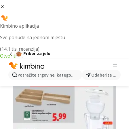
Kimbino aplikacija
Sve ponude na jednom mjestu
(14,1 tis. recenzija)
Pribor za jelo
Otvoriti
Pribor za jelo akcija - trenutne
ponude, promocije i popusti 🛒
Potražite trgovine, kategorije, proizvode...
Odaberite grad