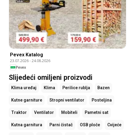
Pevex Katalog
23.07.2026
-
24.08.2026
Pevex
Slijedeći omiljeni proizvodi
Klima uređaj
Klima
Perilice rublja
Bazen
Kutne garniture
Stropni ventilator
Posteljina
Traktor
Ventilator
Mobiteli
Pametni sat
Kutna garnitura
Parni čistač
OSB ploče
Cvijeće