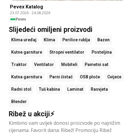
Pevex Katalog
23.07.2026
-
24.08.2026
Pevex
Slijedeći omiljeni proizvodi
Klima uređaj
Klima
Perilice rublja
Bazen
Kutne garniture
Stropni ventilator
Posteljina
Traktor
Ventilator
Mobiteli
Pametni sat
Kutna garnitura
Parni čistač
OSB ploče
Cvijeće
Radni stol
Tuš kabina
Laminat
Rasvjeta
Blender
Ribež u akciji⚡
Kimbino vam uvijek donosi proizvode po najnižim
cijenama. Favorit dana: Ribež! Promociju Ribež