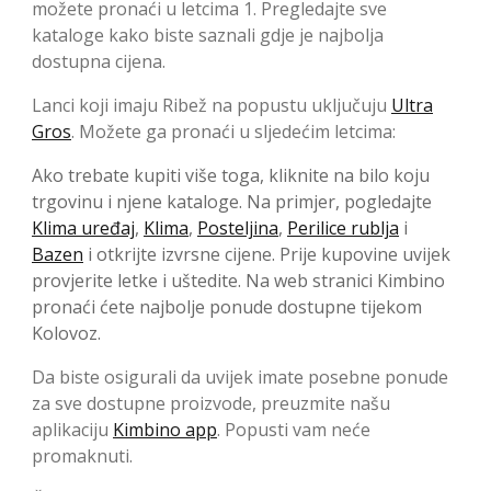
možete pronaći u letcima 1. Pregledajte sve
kataloge kako biste saznali gdje je najbolja
dostupna cijena.
Lanci koji imaju Ribež na popustu uključuju
Ultra
Gros
. Možete ga pronaći u sljedećim letcima:
Ako trebate kupiti više toga, kliknite na bilo koju
trgovinu i njene kataloge. Na primjer, pogledajte
Klima uređaj
,
Klima
,
Posteljina
,
Perilice rublja
i
Bazen
i otkrijte izvrsne cijene. Prije kupovine uvijek
provjerite letke i uštedite. Na web stranici Kimbino
pronaći ćete najbolje ponude dostupne tijekom
Kolovoz.
Da biste osigurali da uvijek imate posebne ponude
za sve dostupne proizvode, preuzmite našu
aplikaciju
Kimbino app
. Popusti vam neće
promaknuti.