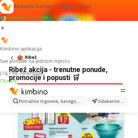
Aktualni katalozi uvijek pri ruci
Dodajte u Chrome – BESPLATNO
Kimbino aplikacija
Ribež
Sve ponude na jednom mjestu
Ribež akcija - trenutne ponude,
(14,1 tis. recenzija)
promocije i popusti 🛒
Otvoriti
Potražite trgovine, kategorije, proizvode...
Odaberite grad