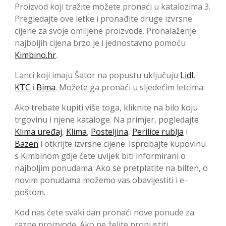
Proizvod koji tražite možete pronaći u katalozima 3.
Pregledajte ove letke i pronađite druge izvrsne
cijene za svoje omiljene proizvode. Pronalaženje
najboljih cijena brzo je i jednostavno pomoću
Kimbino.hr
.
Lanci koji imaju Šator na popustu uključuju
Lidl
,
KTC
i
Bima
. Možete ga pronaći u sljedećim letcima:
Ako trebate kupiti više toga, kliknite na bilo koju
trgovinu i njene kataloge. Na primjer, pogledajte
Klima uređaj
,
Klima
,
Posteljina
,
Perilice rublja
i
Bazen
i otkrijte izvrsne cijene. Isprobajte kupovinu
s Kimbinom gdje ćete uvijek biti informirani o
najboljim ponudama. Ako se pretplatite na bilten, o
novim ponudama možemo vas obavijestiti i e-
poštom.
Kod nas ćete svaki dan pronaći nove ponude za
razne proizvode. Ako ne želite propustiti