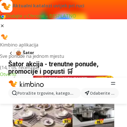
Aktualni katalozi uvijek pri ruci
Dodajte u Chrome – BESPLATNO
Kimbino aplikacija
Šator
Sve ponude na jednom mjestu
Šator akcija - trenutne ponude,
(14,1 tis. recenzija)
promocije i popusti 🛒
Otvoriti
Potražite trgovine, kategorije, proizvode...
Odaberite grad