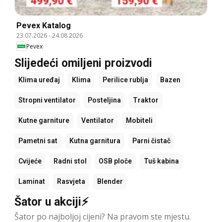
Pevex Katalog
23.07.2026
-
24.08.2026
Pevex
Slijedeći omiljeni proizvodi
Klima uređaj
Klima
Perilice rublja
Bazen
Stropni ventilator
Posteljina
Traktor
Kutne garniture
Ventilator
Mobiteli
Pametni sat
Kutna garnitura
Parni čistač
Cvijeće
Radni stol
OSB ploče
Tuš kabina
Laminat
Rasvjeta
Blender
Šator u akciji⚡
Šator po najboljoj cijeni? Na pravom ste mjestu.