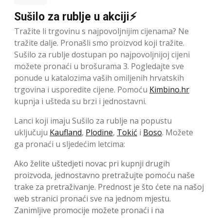
Sušilo za rublje u akciji⚡
Tražite li trgovinu s najpovoljnijim cijenama? Ne
tražite dalje. Pronašli smo proizvod koji tražite.
Sušilo za rublje dostupan po najpovoljnijoj cijeni
možete pronaći u brošurama 3. Pogledajte sve
ponude u katalozima vaših omiljenih hrvatskih
trgovina i usporedite cijene. Pomoću
Kimbino.hr
kupnja i ušteda su brzi i jednostavni.
Lanci koji imaju Sušilo za rublje na popustu
uključuju
Kaufland
,
Plodine
,
Tokić
i
Boso
. Možete
ga pronaći u sljedećim letcima:
Ako želite uštedjeti novac pri kupnji drugih
proizvoda, jednostavno pretražujte pomoću naše
trake za pretraživanje. Prednost je što ćete na našoj
web stranici pronaći sve na jednom mjestu.
Zanimljive promocije možete pronaći i na