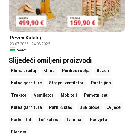
Pevex Katalog
23.07.2026
-
24.08.2026
Pevex
Slijedeći omiljeni proizvodi
Klima uređaj
Klima
Perilice rublja
Bazen
Kutne garniture
Stropni ventilator
Posteljina
Traktor
Ventilator
Mobiteli
Pametni sat
Kutna garnitura
Parni čistač
OSB ploče
Cvijeće
Radni stol
Tuš kabina
Laminat
Rasvjeta
Blender