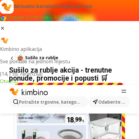
Aktualni katalozi uvijek pri ruci
Dodajte u Chrome – BESPLATNO
Kimbino aplikacija
Sušilo za rublje
Sve ponude na jednom mjestu
Sušilo za rublje akcija - trenutne
(14,1 tis. recenzija)
ponude, promocije i popusti 🛒
Otvoriti
Potražite trgovine, kategorije, proizvode...
Odaberite grad